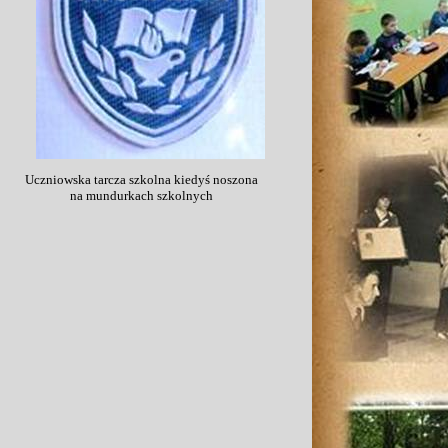
Uczniowska tarcza szkolna kiedyś noszona
na mundurkach szkolnych