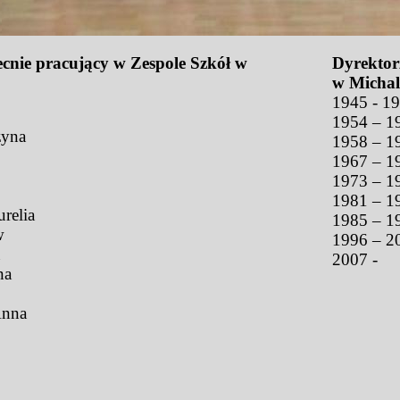
ecnie pracujący w Zespole Szkół w
Dyrektor
w Michal
1945 - 1
1954 – 1
zyna
1958 – 1
1967 – 1
1973 – 1
1981 – 1
relia
1985 – 19
w
1996 – 20
2007 -
na
Anna