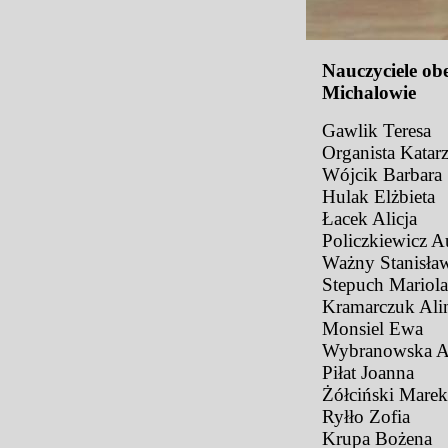
Nauczyciele ob
Michalowie
Gawlik Teresa
Organista Katar
Wójcik Barbara
Hulak Elżbieta
Łacek Alicja
Policzkiewicz Au
Ważny Stanisła
Stepuch Mariola
Kramarczuk Ali
Monsiel Ewa
Wybranowska 
Piłat Joanna
Żółciński Marek
Ryłło Zofia
Krupa Bożena