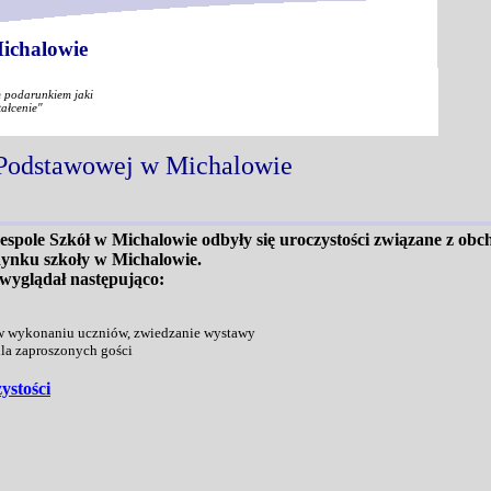
ichalowie
m podarunkiem jaki
tałcenie"
 Podstawowej w Michalowie
espole Szkół w Michalowie odbyły się uroczystości związane z ob
ynku szkoły w Michalowie.
yglądał następująco:
 w wykonaniu uczniów, zwiedzanie wystawy
dla zaproszonych gości
ystości