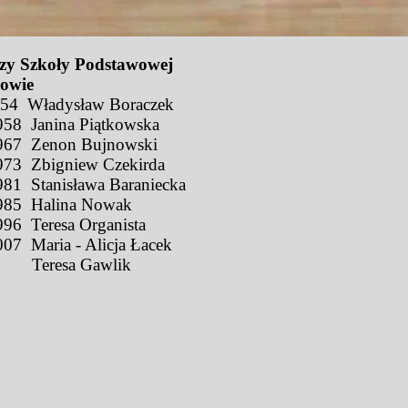
zy Szkoły Podstawowej
owie
954 Władysław Boraczek
958 Janina Piątkowska
967 Zenon Bujnowski
973 Zbigniew Czekirda
981 Stanisława Baraniecka
985 Halina Nowak
96 Teresa Organista
07 Maria - Alicja Łacek
 Teresa Gawlik