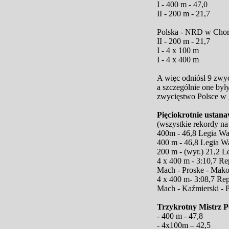
I - 400 m - 47,0
II - 200 m - 21,7
Polska - NRD w Cho
II - 200 m - 21,7
I - 4 x 100 m
I - 4 x 400 m
A więc odniósł 9 zwyc
a szczególnie one był
zwycięstwo Polsce w g
Pięciokrotnie ustana
(wszystkie rekordy na
400m - 46,8 Legia W
400 m - 46,8 Legia W
200 m - (wyr.) 21,2 
4 x 400 m - 3:10,7 R
Mach - Proske - Mak
4 x 400 m- 3:08,7 Re
Mach - Kaźmierski - 
Trzykrotny Mistrz P
- 400 m - 47,8
- 4x100m – 42,5