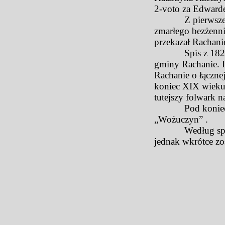
2-voto za Edwarde
Z pierwszego mał
zmarłego bezżenni
przekazał Rachani
Spis z 1827 roku
gminy Rachanie. I
Rachanie o łączn
koniec XIX wieku 
tutejszy folwark n
Pod koniec XIX w
„Wożuczyn” .
Według spisu z 1
jednak wkrótce zo