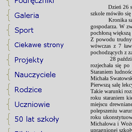
Dzień 26 styczni
szkole mówiło się 
Kronika szkolna 
gospodarza. W zwi
pochłoną większą 
Z powodu trudnyc
wówczas z 7 ławe
pochodzących z za
28 października 
rozjechała się po
Staraniem ludnoś
Michała Swatowski
Pierwszą salę le
Takie warunki roz
roku staraniem k
miejscu drewnian
polepszeniu waru
roku ukonstytuow
Michalowa i Wożuc
upragnionej szkoł