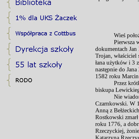
Wieś poło
Pierwsza wzmiank
dokumentach Jan M
Trojan, właścicie
łana użytków i 3 
następnie do Jana
1582 roku Marcin 
Przez krótki okre
biskupa Lewickieg
Nie wiadomo kied
Czarnkowski. W 1 
Anną z Bełżeckic
Rostkowski zmarł 
roku 1776, a dobr
Rzeczyckiej, żoni
Katarzyna Rzeczyc