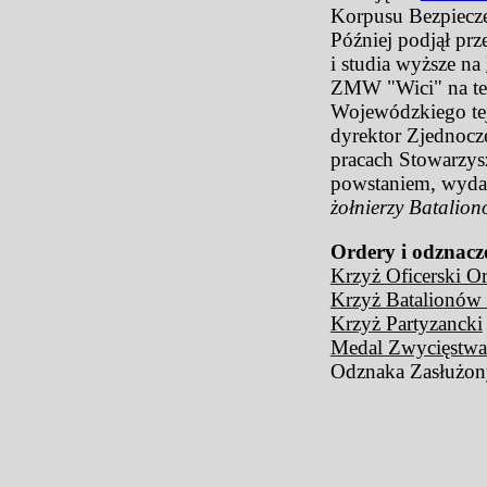
Korpusu Bezpiecz
Później podjął pr
i studia wyższe na
ZMW "Wici" na ter
Wojewódzkiego tej 
dyrektor Zjednoc
pracach Stowarzys
powstaniem, wyda
żołnierzy Batalio
Ordery i odznacz
Krzyż Oficerski O
Krzyż Batalionów
Krzyż Partyzancki
Medal Zwycięstwa
Odznaka Zasłużony