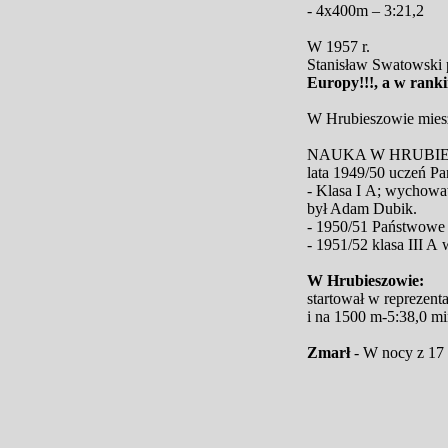
- 4x400m – 3:21,2
W 1957 r.
Stanisław Swatowski 
Europy!!!, a w r
W Hrubieszowie mieszka
NAUKA W HRUBIE
lata 1949/50 uczeń P
- Klasa I A; wychowaw
był Adam Dubik.
- 1950/51 Państwowe
- 1951/52 klasa III 
W Hrubieszowie:
startował w reprezent
i na 1500 m-5:38,0 min
Zmarł
- W nocy z 17 