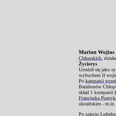
Marian Wojtas
Chłopskich
, dział
Życiorys
Urodził się jako s
wybuchem II wojny
Po
kampanii wrze
Batalionów Chłops
skład 1 kompanii
Franciszka Pomyk
ukraińskim - m.in
Po zajęciu
Lubels