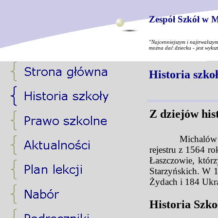
Zespół Szkół w M
"Najcenniejszym i najtrwalszy
można dać dziecku - jest wyksz
Historia szko
Z dziejów his
Michalów wieś zn
rejestru z 1564 r
Łaszczowie, któr
Starzyńskich. W 
Żydach i 184 Ukr
Historia Szk