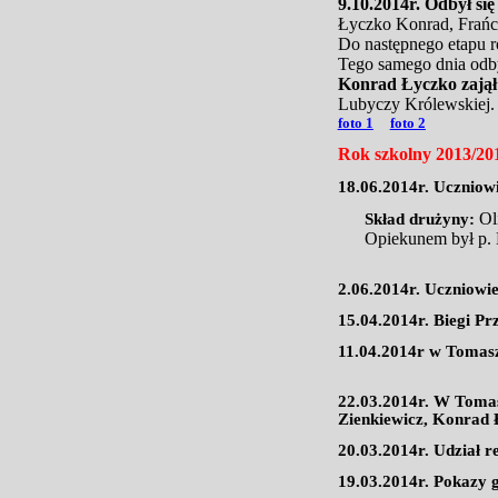
9.10.2014r. Odbył s
Łyczko Konrad, Frańcz
Do następnego etapu 
Tego samego dnia odby
Konrad Łyczko zajął 
Lubyczy Królewskiej.
foto 1
foto 2
Rok szkolny 2013/20
18.06.2014r. Uczniowi
Ol
Skład drużyny:
Opiekunem był p. 
2.06.2014r. Uczniowie
15.04.2014r. Biegi P
11.04.2014r w Tomasz
22.03.2014r. W Tomasz
Zienkiewicz, Konrad Ł
20.03.2014r. Udział r
19.03.2014r. Pokazy g