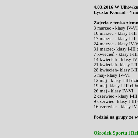
4.03.2016 W Ulhówku o
Łyczko Konrad - 4 mie
Zajęcia z tenisa zie
3 marzec - klasy IV-VI
10 marzec - klasy I-III
17 marzec - klasy I-III
24 marzec - klasy IV-
31 marzec- klasy I-III
7 kwiecień - klasy I-II
14 kwiecień - klasy IV
21 kwiecień- klasy I-I
28 kwiecień- klasy I-I
5 maj- klasy IV-VI
12 maj - klasy I-III dz
19 maj- klasy I-III chł
26 maj - klasy IV-VI
2 czerwiec - klasy I-II
9 czerwiec- klasy I-III
16 czerwiec - klasy IV
Podział na grupy ze w
Ośrodek Sportu i Rek