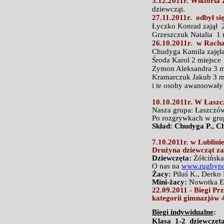
3.12.2011r. Wiktoria
dziewcząt.
27.11.2011r. odbył s
Łyczko Konrad zajął 2
Grzeszczuk Natalia 1 
26.10.2011r. w Racha
Chudyga Kamila zajęła
Środa Karol 2 miejsce
Zymon Aleksandra 3 m
Kramarczuk Jakub 3 m
i te osoby awansował
10.10.2011r. W Łaszc
Nasza grupa: Łaszczó
Po rozgrywkach w grup
Skład: Chudyga P., Ch
7.10.2011r. w Lublini
Drużyna dziewcząt za
Dziewczęta:
Żółcińska
O nas na
www.rugbypo
Żacy:
Piluś K., Derko
Mini-żacy:
Nowotka E.
22.09.2011 - Biegi Pr
kategorii gimnazjów 
Biegi indywidualne
:
Klasa 1-2 dziewczęta