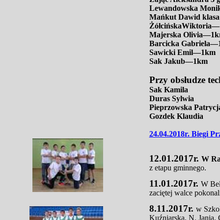
Lewandowska Monik
Mańkut Dawid klasa
ŻółcińskaWiktoria
Majerska Olivia—1
Barcicka Gabriela
Sawicki Emil—1km
Sak Jakub—1km
Przy obsłudze tec
Sak Kamila
Duras Sylwia
Pieprzowska Patrycj
Gozdek Klaudia
24.04.2018r. Biegi P
12.01.2017r.
W Rac
z etapu gminnego.
11.01.2017r.
W Beł
zaciętej walce pokona
8.11.2017r.
w Szkol
Kuźniarska, N. Jania, 