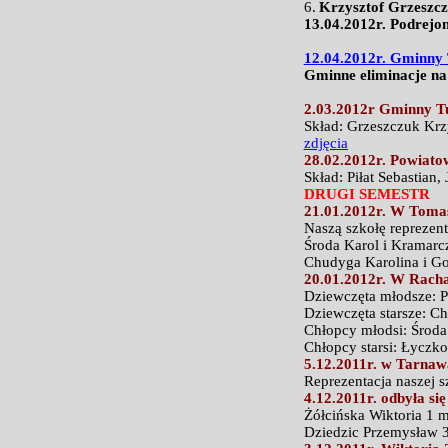
6.
Krzysztof Grzeszcz
13.04.2012r. Podrejo
12.04.2012r. Gminny 
Gminne eliminacje na
2.03.2012r Gminny Tu
Skład: Grzeszczuk Krz
zdjęcia
28.02.2012r. Powiato
Skład: Piłat Sebastia
DRUGI SEMESTR
21.01.2012r. W Tomas
Naszą szkołę reprezent
Środa Karol i Kramarcz
Chudyga Karolina i Goz
20.01.2012r. W Racha
Dziewczęta młodsze: P
Dziewczęta starsze: C
Chłopcy młodsi: Środa
Chłopcy starsi: Łyczk
5.12.2011r. w Tarnawa
Reprezentacja naszej s
4.12.2011r. odbyła si
Żółcińska Wiktoria 1 m
Dziedzic Przemysław 3