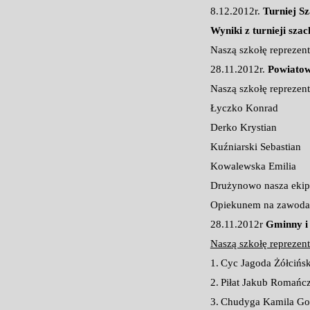
8.12.2012r.
Turniej S
Wyniki z turnieji sz
Naszą szkołę reprezen
28.11.2012r.
Powiatow
Naszą szkołę reprezen
Łyczko Konrad
Derko Krystian
Kuźniarski Sebastian
Kowalewska Emilia
Drużynowo nasza ekipa
Opiekunem na zawodac
28.11.2012r
Gminny i
Naszą szkołę reprezent
1.
Cyc Jagoda Żółcińsk
2.
Piłat Jakub Romańcz
3.
Chudyga Kamila Goz