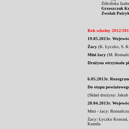
Żółcińska Iz
Grzeszczuk K
Zwolak Patr
Rok szkolny 2012/20
19.05.2013r. Wojewód
Żacy
(K. Łyczko, S. K
Mini żacy
(M. Romańcz
Drużyna otrzymała pi
6.05.2013r. Rozegran
Do etapu powiatowego
(Skład drużyny: Jakub
28.04.2013r. Wojewó
Mini - żacy: Romańczu
Żacy: Łyczko Konrad, 
Kamila