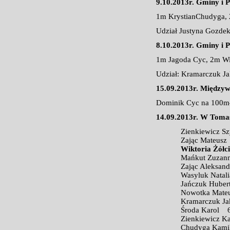
9.10.2013r. Gminy i 
1m KrystianChudyga,
Udział Justyna Gozde
8.10.2013r. Gminy i
1m Jagoda Cyc, 2m Wi
Udział: Kramarczuk J
15.09.2013r. Międzyw
Dominik Cyc na 100m—
14.09.2013r. W Tomas
Zienkiewicz 
Zając Mateus
Wiktoria Żółc
Mańkut Zuza
Zając Aleksa
Wasyluk Nata
Jańczuk Hube
Nowotka Mat
Kramarczuk 
Środa Karol 
Zienkiewicz 
Chudyga Kam