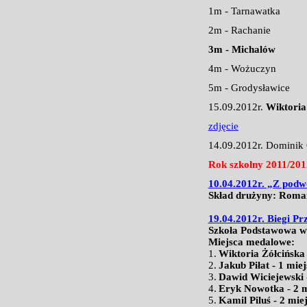
1m - Tarnawatka
2m - Rachanie
3m - Michalów
4m - Wożuczyn
5m - Grodysławice
15.09.2012r.
Wiktoria
zdjęcie
14.09.2012r. Dominik 
Rok szkolny 2011/201
10.04.2012r. „Z podw
Skład drużyny: Romań
19.04.2012r. Biegi P
Szkoła Podstawowa w 
Miejsca medalowe:
1.
Wiktoria Żółcińska 
2.
Jakub Piłat - 1 mie
3.
Dawid Wiciejewski 
4.
Eryk Nowotka - 2 m
5.
Kamil Piluś - 2 mie